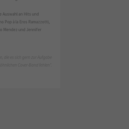
le Auswahl an Hits und
no Pop à la Eros Ramazzotti,
io Mendez und Jennifer
, die es sich gern zur Aufgabe
ewöhnlichen Cover-Band fehlen".