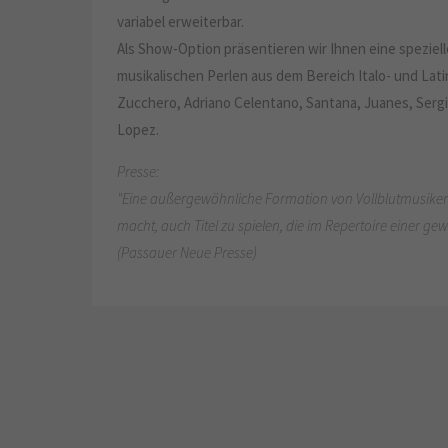
variabel erweiterbar.
Als Show-Option präsentieren wir Ihnen eine speziel
musikalischen Perlen aus dem Bereich Italo- und Lati
Zucchero, Adriano Celentano, Santana, Juanes, Serg
Lopez.
Presse:
"Eine außergewöhnliche Formation von Vollblutmusikern
macht, auch Titel zu spielen, die im Repertoire einer g
(Passauer Neue Presse)