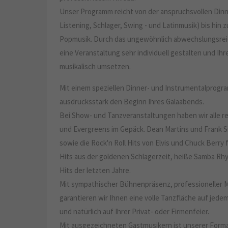
Unser Programm reicht von der anspruchsvollen Dinne
Listening, Schlager, Swing - und Latinmusik) bis hin 
Popmusik. Durch das ungewöhnlich abwechslungsrei
eine Veranstaltung sehr individuell gestalten und I
musikalisch umsetzen.
Mit einem speziellen Dinner- und Instrumentalprogr
ausdrucksstark den Beginn Ihres Galaabends.
Bei Show- und Tanzveranstaltungen haben wir alle re
und Evergreens im Gepäck. Dean Martins und Frank S
sowie die Rock'n Roll Hits von Elvis und Chuck Berry
Hits aus der goldenen Schlagerzeit, heiße Samba Rh
Hits der letzten Jahre.
Mit sympathischer Bühnenpräsenz, professioneller M
garantieren wir Ihnen eine volle Tanzfläche auf jedem
und natürlich auf Ihrer Privat- oder Firmenfeier.
Mit ausgezeichneten Gastmusikern ist unserer Form