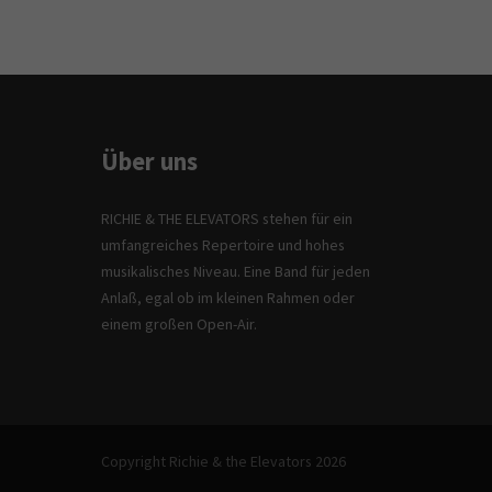
Über uns
RICHIE & THE ELEVATORS stehen für ein
umfangreiches Repertoire und hohes
musikalisches Niveau. Eine Band für jeden
Anlaß, egal ob im kleinen Rahmen oder
einem großen Open-Air.
Copyright Richie & the Elevators 2026