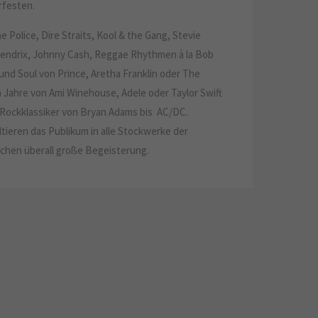
festen.
e Police, Dire Straits, Kool & the Gang, Stevie
endrix, Johnny Cash, Reggae Rhythmen à la Bob
und Soul von Prince, Aretha Franklin oder The
n Jahre von Ami Winehouse, Adele oder Taylor Swift
n Rockklassiker von Bryan Adams bis AC/DC.
ltieren das Publikum in alle Stockwerke der
chen überall große Begeisterung.