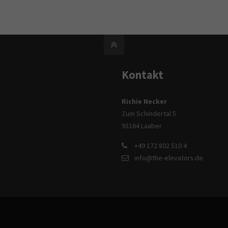
Kontakt
Richie Necker
Zum Schindertal 5
93164 Laaber
+49 172 802 510 4
info@the-elevators.de