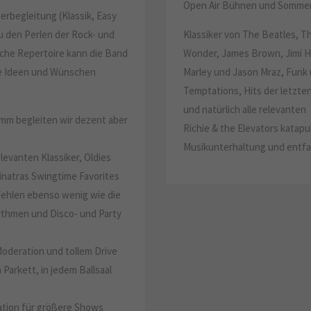
Open Air Bühnen und Sommer
rbegleitung (Klassik, Easy
zu den Perlen der Rock- und
Klassiker von The Beatles, Th
che Repertoire kann die Band
Wonder, James Brown, Jimi H
hre Ideen und Wünschen
Marley und Jason Mraz, Funk 
Temptations, Hits der letzte
und natürlich alle relevante
amm begleiten wir dezent aber
Richie & the Elevators katapu
Musikunterhaltung und entfa
levanten Klassiker, Oldies
inatras Swingtime Favorites
 fehlen ebenso wenig wie die
ythmen und Disco- und Party
oderation und tollem Drive
 Parkett, in jedem Ballsaal
ation für größere Shows