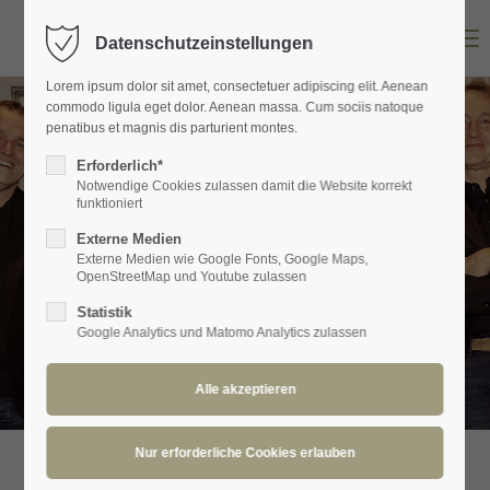
Menu
Datenschutzeinstellungen
Login
Lorem ipsum dolor sit amet, consectetuer adipiscing elit. Aenean
Benutzername
commodo ligula eget dolor. Aenean massa. Cum sociis natoque
penatibus et magnis dis parturient montes.
Erforderlich*
Notwendige Cookies zulassen damit die Website korrekt
Passwort
funktioniert
Externe Medien
Externe Medien wie Google Fonts, Google Maps,
OpenStreetMap und Youtube zulassen
Statistik
Anmelden
Google Analytics und Matomo Analytics zulassen
Register
|
Lost your password?
Support
Lorem ipsum dolor sit amet: