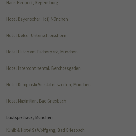
Haus Heuport, Regensburg
info@yourdomain.com
About us
Hotel Bayerischer Hof, München
Lorem ipsum dolor sit amet, consectetuer
Hotel Dolce, Unterschleissheim
adipiscing elit.
Aenean commodo ligula eget dolor. Aenean massa. Cum
Hotel Hilton am Tucherpark, München
sociis natoque penatibus et magnis dis parturient montes,
nascetur ridiculus mus. Donec quam felis, ultricies nec.
Hotel Intercontinental, Berchtesgaden
Hotel Kempinski Vier Jahreszeiten, München
Hotel Maximilian, Bad Griesbach
Lustspielhaus, München
Klinik & Hotel St.Wolfgang, Bad Griesbach