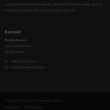
und hohes musikalisches Niveau. Eine Band für jeden Anlaß, egal ob
im kleinen Rahmen oder einem großen Open-Air.
Kontakt
Richie Necker
Zum Schindertal 5
93164 Laaber
+49 172 802 510 4
info@the-elevators.de
Copyright Richie & the Elevators 2026
Impressum
Datenschutz